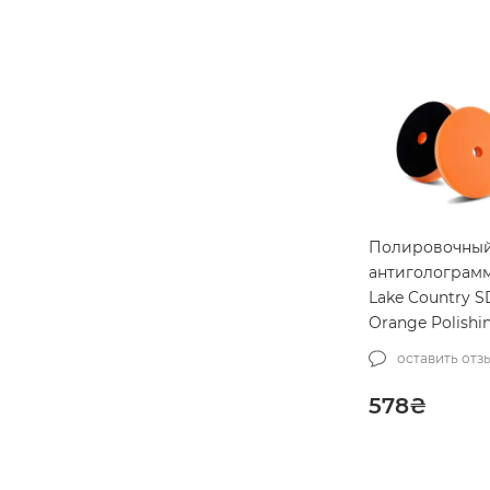
Полировочный
антиголограм
Lake Country 
Orange Polishi
125мм (SDO-22
оставить отз
578
₴