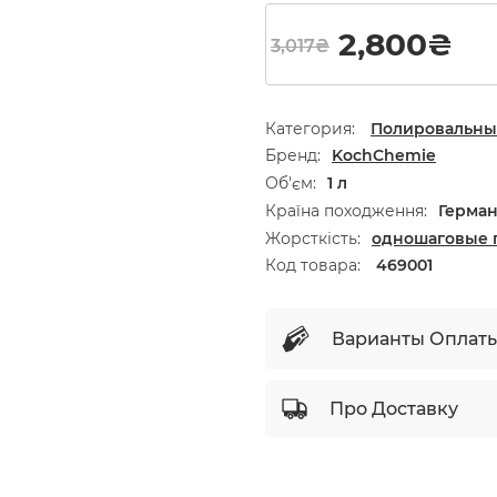
Первонач
Те
2,800
₴
3,017
₴
Категория:
Полировальны
Бренд
KochChemie
Об'єм
1 л
Країна походження
Герма
Жорсткість
одношаговые 
Код товара:
469001
Варианты Оплат
Про Доставку