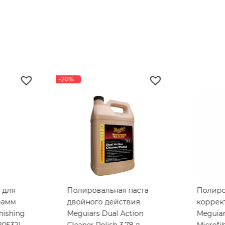
-20%
 для
Полировальная паста
Полиро
рамм
двойного действия
коррек
nishing
Meguiars Dual Action
Meguiar