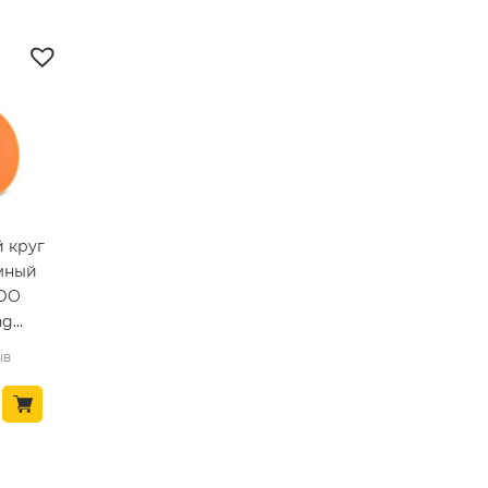
 круг
мный
SDO
ng
550)
ыв