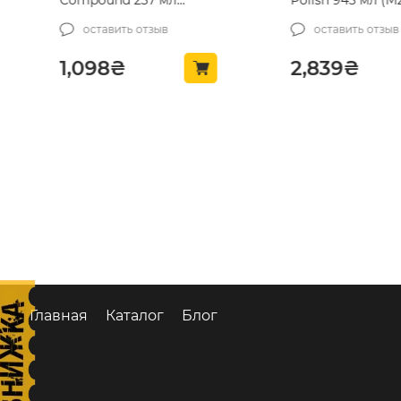
Compound 237 мл
Polish 945 мл (M
(M10508)
оставить отзыв
оставить отзыв
1,098
₴
2,839
₴
Главная
Каталог
Блог