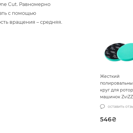
ne Cut. Равномерно
ать с помощью
сть вращения – средняя.
Жесткий
полировальны
круг для рото
машинок ZviZZ
THERMO Rotary
оставить отз
Green Ø125 mm
TR00014020GN
546
₴