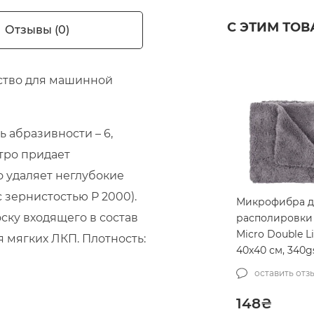
С ЭТИМ ТО
Отзывы (0)
дство для машинной
 абразивности – 6,
стро придает
 удаляет неглубокие
 зернистостью P 2000).
Микрофибра д
ску входящего в состав
располировки
Micro Double Li
я мягких ЛКП. Плотность:
40х40 см, 340
(MCS-03/1)
оставить отз
148
₴