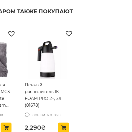
ВАРОМ ТАКЖЕ ПОКУПАЮТ
ля
Пенный
 MCS
распылитель IK
te
FOAM PRO 2+, 2л
gsm
(81678)
ыв
оставить отзыв
2,290
₴