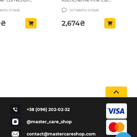
ber Correction
KochChemie Fine Cut
nd 473 мл.
F6.01, 1л (405001)
вить отзыв
оставить отзыв
)
авляла 2,878₴.
₴.
0
₴
2,674
₴
+38 (096) 202-02-32
@master_care_shop
contact@mastercareshop.com