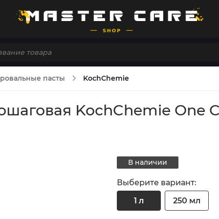
ровальные пасты
KochChemie
шаговая KochChemie One Cut 
В наличии
Выберите вариант:
1 л
250 мл