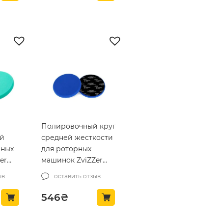
Полировочный круг
й
средней жесткости
рных
для роторных
er
машинок ZviZZer
 Pad
THERMO Rotary Pad
ыв
оставить отзыв
 (ZV-
Blue Ø125 mm (ZV-
)
TR00014020BE)
546
₴