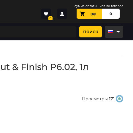
сумма оплаты
кол-во товаров
0
0
₴
0
поиск
& Finish P6.02, 1л
Просмотры
171