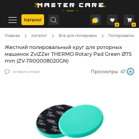
Каталог
0
0
Главная
Каталог
Все для полировки
Полировальные
Жесткий полировальный круг для роторных
машинок ZviZZer THERMO Rotary Pad Green Ø75
mm (ZV-TR00008020GN)
Просмотры
47
оставить отзыв