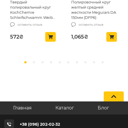
Твердый
Полировочный круг
полировальный круг
желтый средней
KochChemie
жесткости Meguiars DA
Schleifschwamm Weib
150мм (DFP6)
hart 80х30 (999275)
оставить отзыв
оставить отзыв
572
₴
1,065
₴
Главная
Каталог
Блог
+38 (096) 202-02-32