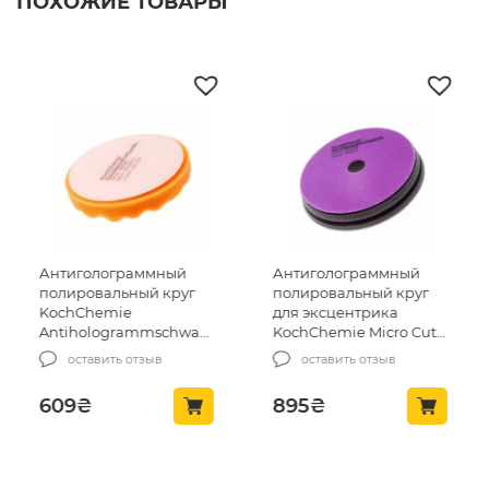
ПОХОЖИЕ ТОВАРЫ
Антиголограммный
Антиголограммный
полировальный круг
полировальный круг
KochChemie
для эксцентрика
Antihologrammschwamm
KochChemie Micro Cut
orange gewaffelt 160×25
Pad 150 x 23 mm
оставить отзыв
оставить отзыв
mm (999257)
(999585)
609
₴
895
₴