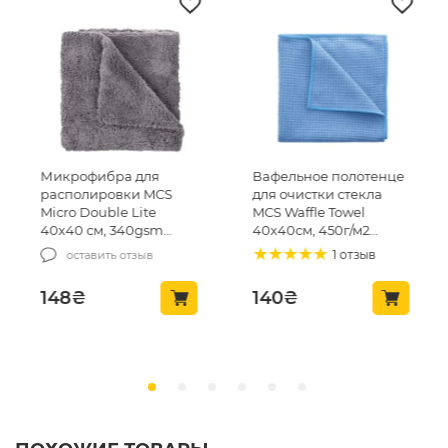
Микрофибра для
Вафельное полотенце
располировки MCS
для очистки стекла
Micro Double Lite
MCS Waffle Towel
40х40 см, 340gsm
40х40см, 450г/м2
(MCS-03/1)
(MCS24)
1 отзыв
оставить отзыв
148
₴
140
₴