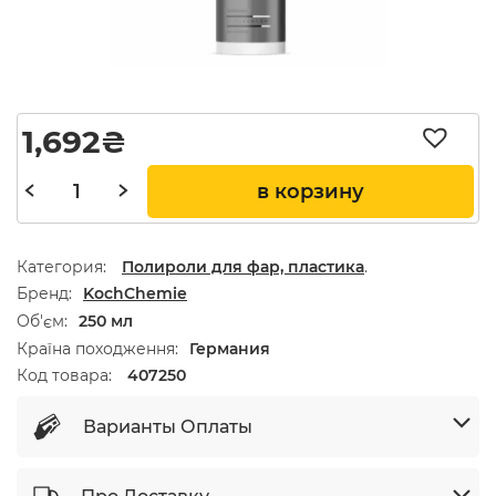
1,692
₴
в корзину
Категория:
Полироли для фар, пластика
.
Бренд
KochChemie
Об'єм
250 мл
Країна походження
Германия
Код товара:
407250
Варианты Оплаты