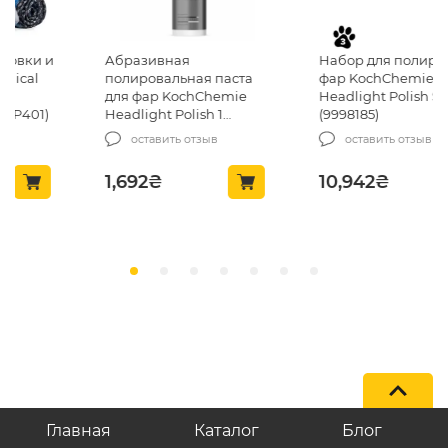
Абразивная
Набор для полировки
полировальная паста
фар KochChemie
для фар KochChemie
Headlight Polish Set
Headlight Polish 1
(9998185)
(406250)
оставить отзыв
оставить отзыв
1,692
₴
10,942
₴
Главная
Каталог
Блог