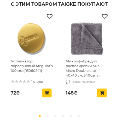
С ЭТИМ ТОВАРОМ ТАКЖЕ ПОКУПАЮТ
Микрофибра для
Вафельное полотенце
ar’s
располировки MCS
для очистки стекла
Micro Double Lite
MCS Waffle Towel
40х40 см, 340gsm
40х40см, 450г/м2
(MCS-03/1)
(MCS24)
1 отзыв
оставить отзыв
148
₴
140
₴