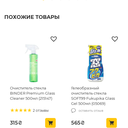
ПОХОЖИЕ ТОВАРЫ
Гелеобразный
Чистящее средство без
ss
очиститель стекла
аммиака FX Protect
)
SOFT99 Fukupika Glass
Glass Cleaner 5л
Gel 500мл (05069)
(K9GXLR-461-2)
оставить отзыв
оставить отзыв
565
₴
945
₴