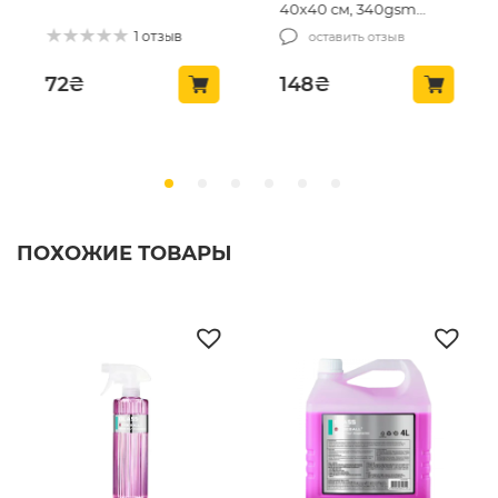
40х40 см, 340gsm
40х40см, 450г/м2
(MCS-03/1)
(MCS24)
1 отзыв
оставить отзыв
148
₴
140
₴
ПОХОЖИЕ ТОВАРЫ