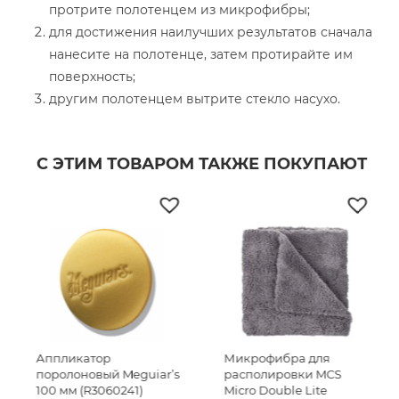
протрите полотенцем из микрофибры;
для достижения наилучших результатов сначала
нанесите на полотенце, затем протирайте им
поверхность;
другим полотенцем вытрите стекло насухо.
С ЭТИМ ТОВАРОМ ТАКЖЕ ПОКУПАЮТ
Микрофибра для
Вафельное полотенце
iar’s
располировки MCS
для очистки стекла
Micro Double Lite
MCS Waffle Towel