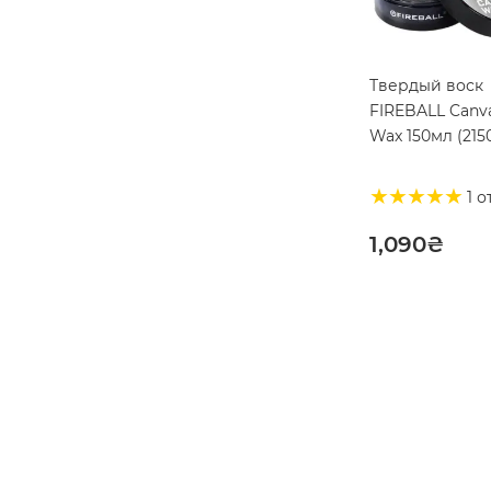
Твердый воск
FIREBALL Canv
Wax 150мл (215
1 о
1,090
₴