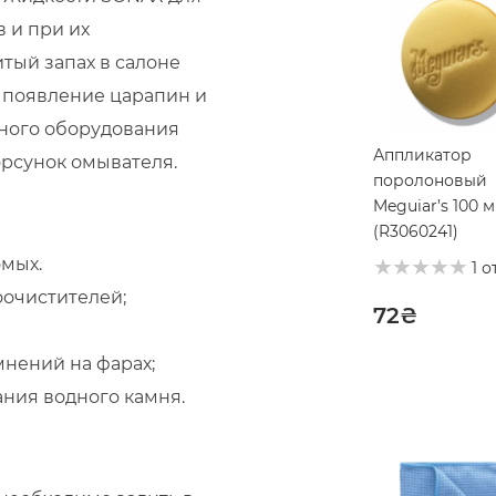
 и при их
тый запах в салоне
 появление царапин и
чного оборудования
Аппликатор
орсунок омывателя.
поролоновый
Meguiar’s 100 
(R3060241)
омых.
1 о
оочистителей;
72
₴
нений на фарах;
ния водного камня.