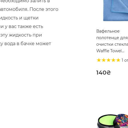
необходимо залить в
автомобиля. После этого
идкость и щетки
и у вас также есть
Вафельное
эту жидкость при
полотенце для
у вода в бачке может
очистки стекл
Waffle Towel
40х40см, 450г/
1 о
(MCS24)
140
₴