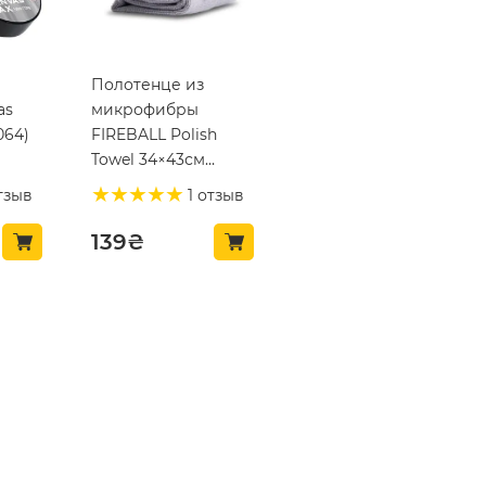
Полотенце из
as
микрофибры
064)
FIREBALL Polish
Towel 34×43см
(215078)
тзыв
1 отзыв
139
₴