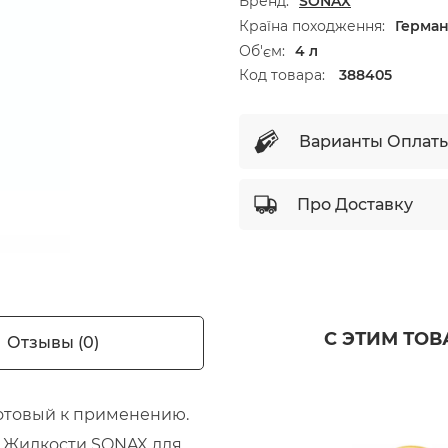
Бренд
SONAX
Країна походження
Герма
Об'єм
4 л
Код товара:
388405
Варианты Оплат
Про Доставку
С ЭТИМ ТО
Отзывы (0)
готовый к применению.
). Жидкости SONAX для