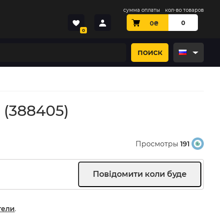
сумма оплаты
кол-во товаров
0
0
₴
0
поиск
 (388405)
Просмотры
191
тели
.