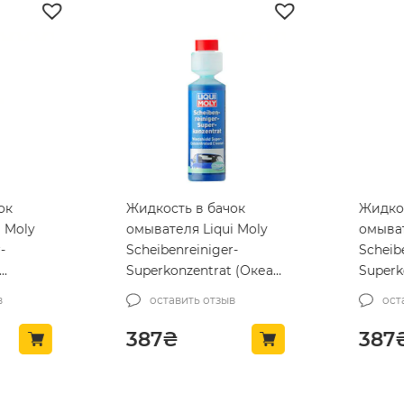
ок
Жидкость в бачок
Жидкос
 Moly
омывателя Liqui Moly
омывате
-
Scheibenreiniger-
Scheibe
Superkonzentrat (Океан)
Superko
1706-lm)
0.25л. (21708-lm)
(Вишня)
оставить отзыв
оста
387
₴
387