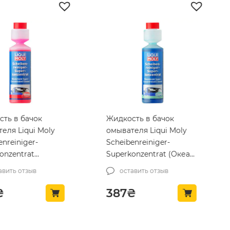
ть в бачок
Жидкость в бачок
ля Liqui Moly
омывателя Liqui Moly
nreiniger-
Scheibenreiniger-
nzentrat
Superkonzentrat (Океан)
 0.25л (21706-lm)
0.25л. (21708-lm)
вить отзыв
оставить отзыв
₴
387
₴