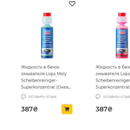
Жидкость в бачок
Жидкость в бач
омывателя Liqui Moly
омывателя Liqui
Scheibenreiniger-
Scheibenreiniger
Superkonzentrat (Океан)
Superkonzentrat
0.25л. (21708-lm)
(Вишня) 0.25л (2
оставить отзыв
оставить отзыв
387
₴
387
₴