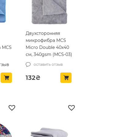
Двухсторонняя
микрофибра MCS
а MCS
Micro Double 40х40
см, 340gsm (MCS-03)
м2
тзыв
оставить отзыв
132
₴