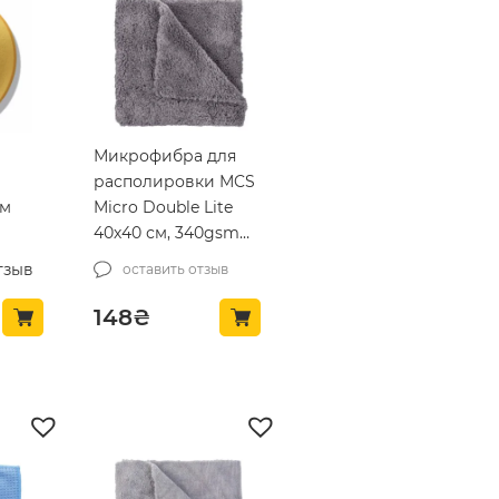
Микрофибра для
располировки MCS
мм
Micro Double Lite
40х40 см, 340gsm
(MCS-03/1)
тзыв
оставить отзыв
148
₴