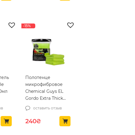
-15%
тель
Полотенце
le
микрофибровое
70мл
Chemical Guys EL
Gordo Extra Thick
Professional
ыв
оставить отзыв
Microfiber Towel
Green 41×41см, 1шт
Первоначальная цена составляла
Текущая цена: 240₴.
240
₴
(MIC323)