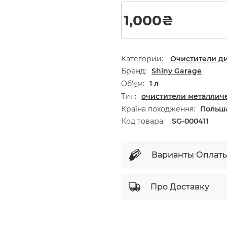
1,000
₴
Категории:
Очистители д
Бренд
Shiny Garage
Об'єм
1 л
Тип
очистители металлич
Країна походження
Польш
Код товара:
SG-000411
Варианты Оплат
Про Доставку