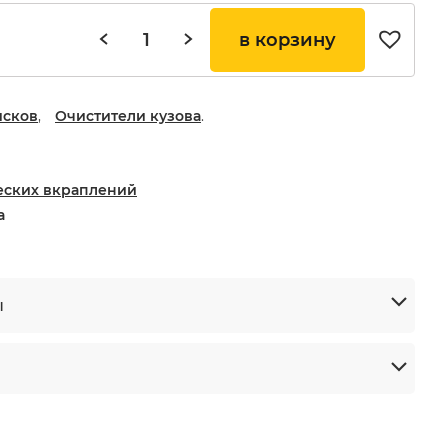
в корзину
исков
,
Очистители кузова
.
еских вкраплений
а
ы