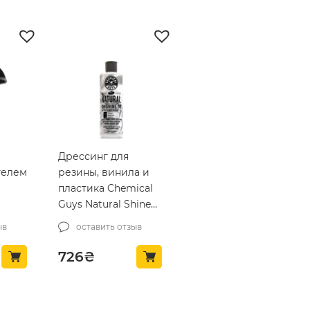
Дрессинг для
телем
резины, винила и
пластика Chemical
Guys Natural Shine
New Look Shine
ыв
оставить отзыв
Plastic, Rubber, Vinyl
Dressing 473мл
726
₴
(TVD201_16)