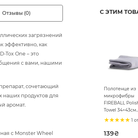
С ЭТИМ ТО
Отзывы (0)
аллических загрязнений
ак эффективно, как
D-Tox One – это
общения с вами, нашими
препарат, сочетающий
Полотенце из
х наших продуктов для
микрофибры
FIREBALL Polis
й аромат.
Towel 34×43см
(215078)
1 о
139
₴
ная с Monster Wheel