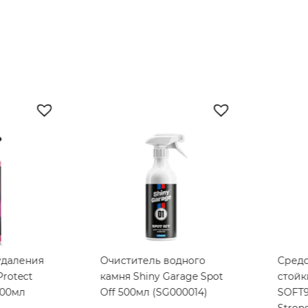
даления
Очиститель водного
Средст
otect
камня Shiny Garage Spot
стойки
0мл
Off 500мл (SG000014)
SOFT99 