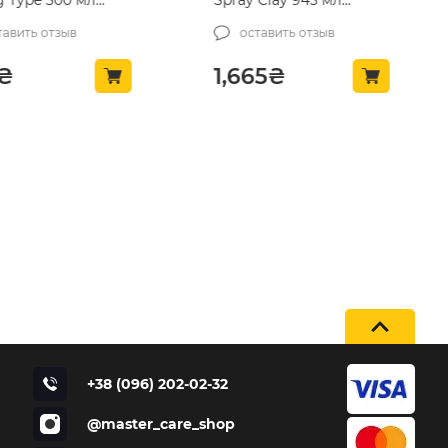
Type 500 мл
Spray Clay 945 мл
(DRTU200232)
вить отзыв
оставить отзыв
₴
1,665
₴
+38 (096) 202-02-32
@master_care_shop