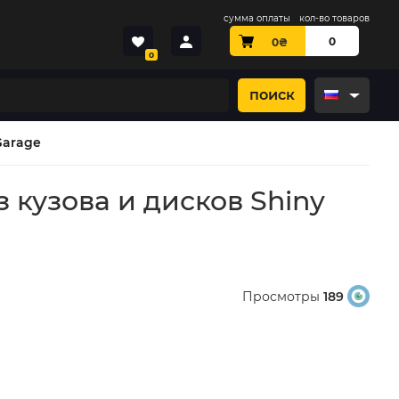
сумма оплаты
кол-во товаров
0
0
₴
0
поиск
Garage
 кузова и дисков Shiny
Просмотры
189