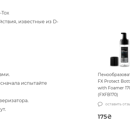
-Tox
ствия, известные из D-
ами.
Пенообразова
FX Protect Bott
 сначала испытайте
with Foamer 1
(FXFB170)
веризатора.
оставить отз
ут.
175
₴