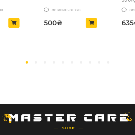
Strong 
(00495)
оставить отзыв
оста
500
₴
635