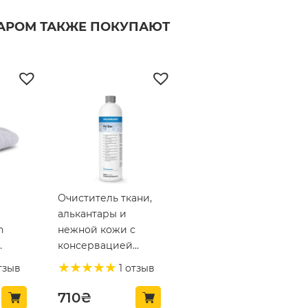
ВАРОМ ТАКЖЕ ПОКУПАЮТ
Очиститель ткани,
алькантары и
h
нежной кожи с
консервацией
текстиля
тзыв
1 отзыв
KochChemie Pol Star
1л (619-1L-01)
710
₴