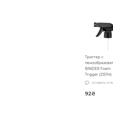
Триггер с
пенообразова
BINDER Foam
Trigger (215114)
оставить отз
92
₴