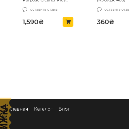
Purpose Cleaner Plus
(K9GXLR-466)
3,78 л (D10401)
оставить отзыв
оставить отзыв
1,590
₴
360
₴
Главная
Каталог
Блог