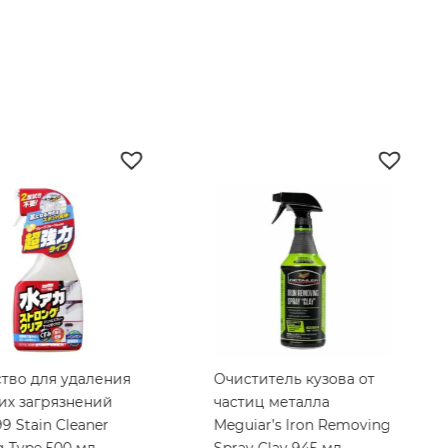
во для удаления
Очиститель кузова от
х загрязнений
частиц металла
Stain Cleaner
Meguiar’s lron Removing