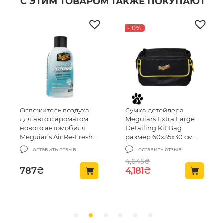
С ЭТИМ ТОВАРОМ ТАКЖЕ ПОКУПАЮТ
-10%
Освежитель воздуха
Сумка детейлера
для авто с ароматом
Meguiar`s Extra Large
нового автомобиля
Detailing Kit Bag
Meguiar’s Air Re-Fresher
размер 60x35x30 см.
New Car Scent 57 г.
(ST025)
оставить отзыв
оставить отзыв
(G16402)
4,645
₴
Первоначальная цен
Текущая цена: 4
787
₴
4,181
₴