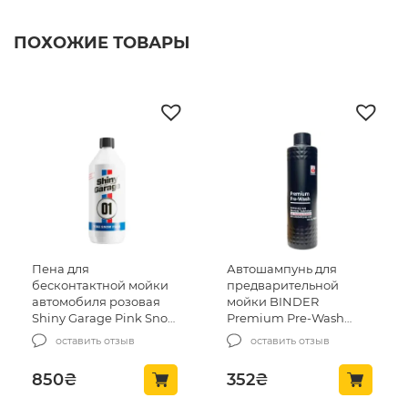
ПОХОЖИЕ ТОВАРЫ
Пена для
Автошампунь для
бесконтактной мойки
предварительной
автомобиля розовая
мойки BINDER
Shiny Garage Pink Snow
Premium Pre-Wash
Foam 1л (SG000110)
500мл (215153)
оставить отзыв
оставить отзыв
850
₴
352
₴