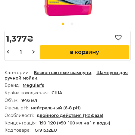
1,377
₴
в корзину
Категории:
Бесконтактные шампуни
,
Шампуни для
ручной мойки
.
Бренд
Meguiar’s
Країна походження
США
Об'єм
946 мл
Рівень рН
нейтральный (6-8 pH)
Особливості
двойного действия (1-2 фаза)
Концентрація
1:10–1:20 (≈50–100 мл на 1 л воды)
Код товара:
G191532EU