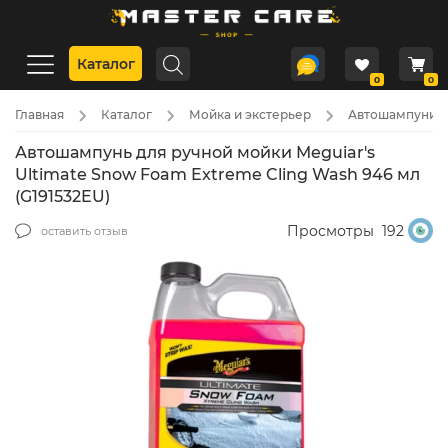
Каталог
0
0
Главная
Каталог
Мойка и экстерьер
Автошампуни
Автошампунь для ручной мойки Meguiar's
Ultimate Snow Foam Extreme Cling Wash 946 мл
(G191532EU)
Просмотры
192
оставить отзыв