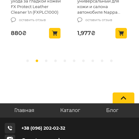
ухода за гладкой кожей
универсальный для
FX Protect Leather
кожи и салона
Cleaner 1л (FXPLC1000)
автомобиля Nappa
Cleaner FIREBALL 4л
оставить отзыв
оставить отзыв
(215035)
880
₴
1,977
₴
Главная
Каталог
Блог
+38 (096) 202-02-32