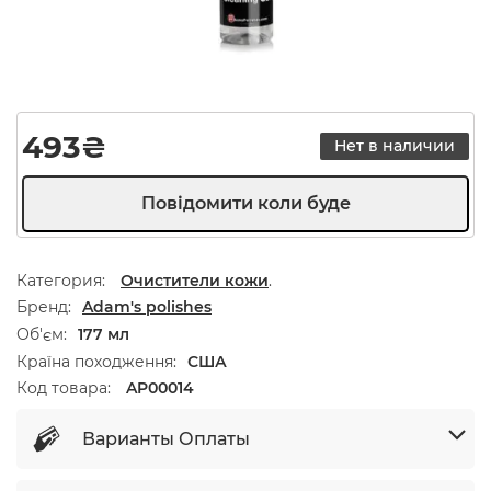
493
₴
Нет в наличии
Категория:
Очистители кожи
.
Бренд
Adam's polishes
Об'єм
177 мл
Країна походження
США
Код товара:
AP00014
Варианты Оплаты