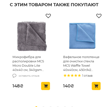
С ЭТИМ ТОВАРОМ ТАКЖЕ ПОКУПАЮТ
Микрофибра для
Вафельное полотенце
располировки MCS
для очистки стекла
Micro Double Lite
MCS Waffle Towel
40х40 см, 340gsm
40х40см, 450г/м2
(MCS-03/1)
(MCS24)
1 отзыв
оставить отзыв
148
₴
140
₴