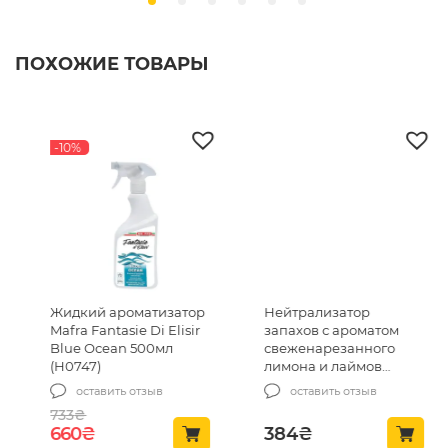
ПОХОЖИЕ ТОВАРЫ
-10%
Жидкий ароматизатор
Нейтрализатор
Mafra Fantasie Di Elisir
запахов с ароматом
Blue Ocean 500мл
свеженарезанного
(H0747)
лимона и лаймов
Chemical Guys Zesty
оставить отзыв
оставить отзыв
Lemon Lime 118мл
733
₴
(AIR232_04)
Первоначальная цена составляла 733₴.
Текущая цена: 660₴.
660
₴
384
₴