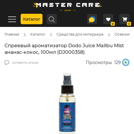
Каталог
0
0
Главная
Каталог
Средства для интерьера
Освежите
Спреевый ароматизатор Dodo Juice Malibu Mist
ананас-кокос, 100мл (DJ000358)
Просмотры
129
оставить отзыв