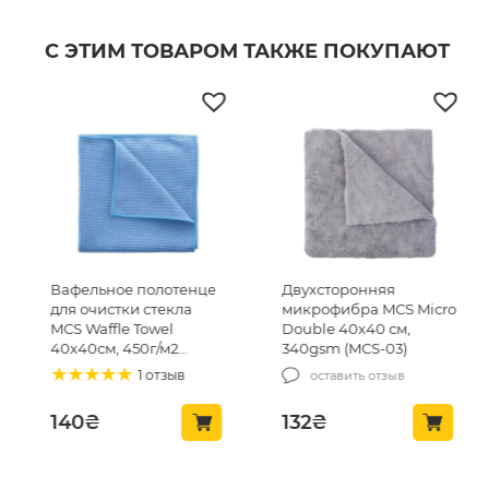
С ЭТИМ ТОВАРОМ ТАКЖЕ ПОКУПАЮТ
Вафельное полотенце
Двухсторонняя
для очистки стекла
микрофибра MCS Micro
MCS Waffle Towel
Double 40х40 см,
40х40см, 450г/м2
340gsm (MCS-03)
(MCS24)
1 отзыв
оставить отзыв
140
₴
132
₴