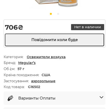
706
₴
Нет в наличии
Категория:
Освежители воздуха
.
Бренд
Meguiar’s
Об `єм
57 г
Країна походження
США
Застосування
аэрозольные
Код товара:
G16502
Варианты Оплаты