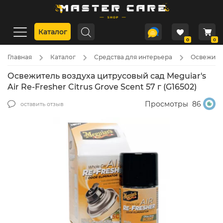
Каталог
0
0
Главная
Каталог
Средства для интерьера
Освежите
Освежитель воздуха цитрусовый сад Meguiar's
Air Re-Fresher Citrus Grove Scent 57 г (G16502)
Просмотры
86
оставить отзыв