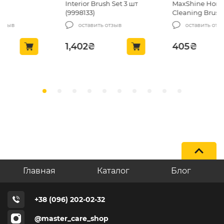
Interior Brush Set 3 шт
MaxShine Horsehair
(9998133)
Cleaning Brush 12×5.5cm
(MS-WB20)
оставить отзыв
оставить отзыв
1,402
₴
405
₴
Главная
Каталог
Блог
+38 (096) 202-02-32
@master_care_shop