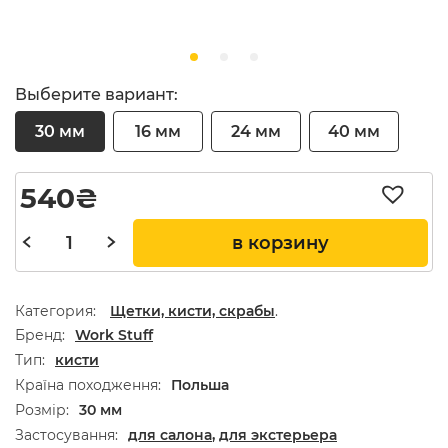
Выберите вариант:
30 мм
16 мм
24 мм
40 мм
540
₴
в корзину
Категория:
Щетки, кисти, скрабы
.
Бренд
Work Stuff
Тип
кисти
Країна походження
Польша
Розмір
30 мм
Застосування
для салона
,
для экстерьера