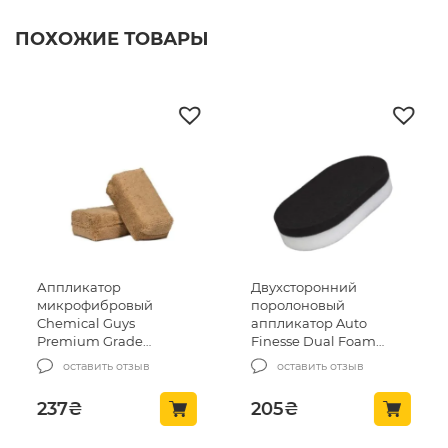
ПОХОЖИЕ ТОВАРЫ
Аппликатор
Двухсторонний
микрофибровый
поролоновый
Chemical Guys
аппликатор Auto
Premium Grade
Finesse Dual Foam
Workhorse Microfiber
Applicator (AF1003)
оставить отзыв
оставить отзыв
Applicator, Tan 1шт
(MIC284)
237
₴
205
₴