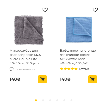
Микрофибра для
Вафельное полотенце
располировки MCS
для очистки стекла
Micro Double Lite
MCS Waffle Towel
40х40 см, 340gsm
40х40см, 450г/м2
(MCS-03/1)
(MCS24)
1 отзыв
оставить отзыв
148
₴
140
₴