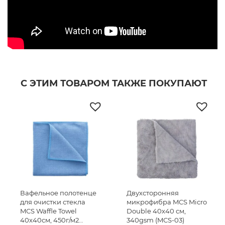
С ЭТИМ ТОВАРОМ ТАКЖЕ ПОКУПАЮТ
Вафельное полотенце
Двухсторонняя
для очистки стекла
микрофибра MCS Micro
MCS Waffle Towel
Double 40х40 см,
40х40см, 450г/м2
340gsm (MCS-03)