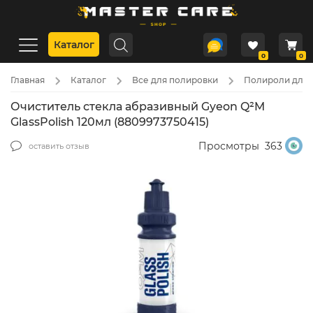
Каталог
0
0
Главная
Каталог
Все для полировки
Полироли для 
Очиститель стекла абразивный Gyeon Q²M
GlassPolish 120мл (8809973750415)
Просмотры
363
оставить отзыв