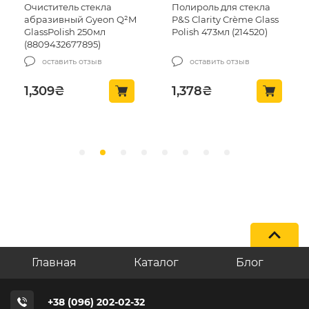
Очиститель стекла
Полироль для стекла
абразивный Gyeon Q²M
P&S Clarity Crème Glass
GlassPolish 250мл
Polish 473мл (214520)
(8809432677895)
оставить отзыв
оставить отзыв
1,309
₴
1,378
₴
Главная
Каталог
Блог
+38 (096) 202-02-32